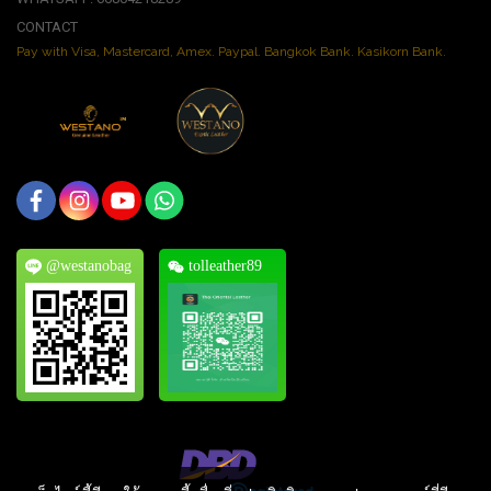
CONTACT
Pay with Visa, Mastercard, Amex. Paypal. Bangkok Bank. Kasikorn Bank.
@westanobag
tolleather89