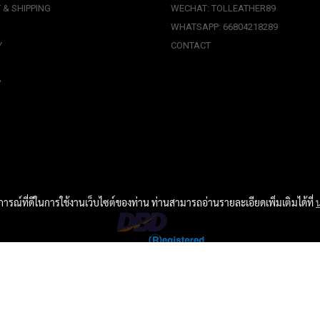
 & SHIPPING
WECHAT: TOLLEATHER89
WHATSAPP: 66804218289
Y
CONTACT
P
บการณ์ที่ดีในการใช้งานเว็บไซต์ของท่าน ท่านสามารถอ่านรายละเอียดเพิ่มเติมได้ที่
Copyright © 2019, Thai Oriental Leather Co., Ltd. All Rights Reserved.
ผู้เข้าชมทั้งหมด
6,707,167
Powered by
MakeWebEasy.com