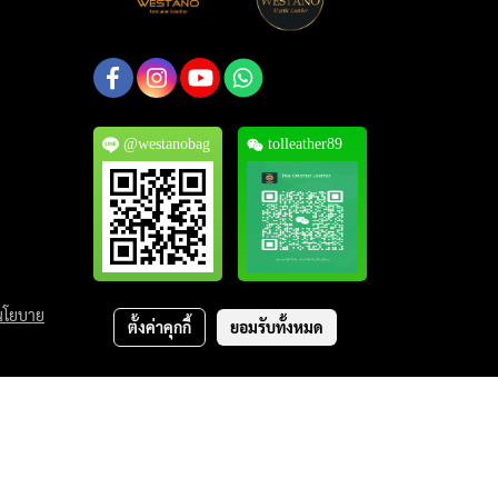
@westanobag
tolleather89
นโยบาย
ตั้งค่าคุกกี้
ยอมรับทั้งหมด