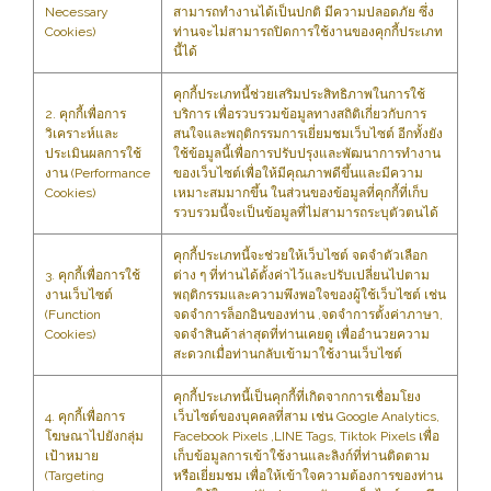
Necessary
สามารถทำงานได้เป็นปกติ มีความปลอดภัย ซึ่ง
Cookies)
ท่านจะไม่สามารถปิดการใช้งานของคุกกี้ประเภท
นี้ได้
คุกกี้ประเภทนี้ช่วยเสริมประสิทธิภาพในการใช้
2. คุกกี้เพื่อการ
บริการ เพื่อรวบรวมข้อมูลทางสถิติเกี่ยวกับการ
วิเคราะห์และ
สนใจและพฤติกรรมการเยี่ยมชมเว็บไซต์ อีกทั้งยัง
ประเมินผลการใช้
ใช้ข้อมูลนี้เพื่อการปรับปรุงและพัฒนาการทำงาน
งาน (Performance
ของเว็บไซต์เพื่อให้มีคุณภาพดีขึ้นและมีความ
Cookies)
เหมาะสมมากขึ้น ในส่วนของข้อมูลที่คุกกี้ที่เก็บ
รวบรวมนี้จะเป็นข้อมูลที่ไม่สามารถระบุตัวตนได้
คุกกี้ประเภทนี้จะช่วยให้เว็บไซต์ จดจำตัวเลือก
3. คุกกี้เพื่อการใช้
ต่าง ๆ ที่ท่านได้ตั้งค่าไว้และปรับเปลี่ยนไปตาม
งานเว็บไซต์
พฤติกรรมและความพึงพอใจของผู้ใช้เว็บไซต์ เช่น
(Function
จดจำการล็อกอินของท่าน ,จดจำการตั้งค่าภาษา,
Cookies)
จดจำสินค้าล่าสุดที่ท่านเคยดู เพื่ออำนวยความ
สะดวกเมื่อท่านกลับเข้ามาใช้งานเว็บไซต์
คุกกี้ประเภทนี้เป็นคุกกี้ที่เกิดจากการเชื่อมโยง
4. คุกกี้เพื่อการ
เว็บไซต์ของบุคคลที่สาม เช่น Google Analytics,
โฆษณาไปยังกลุ่ม
Facebook Pixels ,LINE Tags, Tiktok Pixels เพื่อ
เป้าหมาย
เก็บข้อมูลการเข้าใช้งานและลิงก์ที่ท่านติดตาม
(Targeting
หรือเยี่ยมชม เพื่อให้เข้าใจความต้องการของท่าน