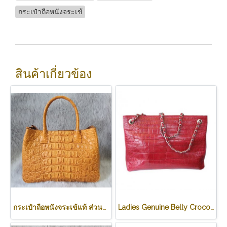
กระเป๋าถือหนังจระเข้
สินค้าเกี่ยวข้อง
กระเป๋าถือหนังจระเข้แท้ ส่วนหลัง สีน้ำตาลอ่อน (สีแทน) รหัสCODE: CRW0218H-02-BACK-TAN
Ladies Genuine Belly Crocodile Leather Shoulder Bag in Red Crocodile Skin #CRW213H