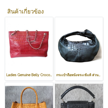
สินค้าเกี่ยวข้อง
Ladies Genuine Belly Crocodile Leather Shoulder Bag in Red Crocodile Skin #CRW213H
กระเป๋าถือหนังจระเข้แท้ ส่วนท้อง สีดำ ทรงนิ่ม น้ำหนักเบา รหัส CODE: CRW0222H-BL