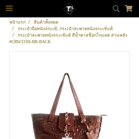
หน้าแรก
สินค้าทั้งหมด
กระเป๋าถือหนังจระเข้, กระเป๋าสะพายหนังจระเข้แท้
กระเป๋าสะพายหนังจระเข้แท้ สีน้ำตาลช็อกโกแลต ส่วนหลัง
#CRW333H-BR-BACK