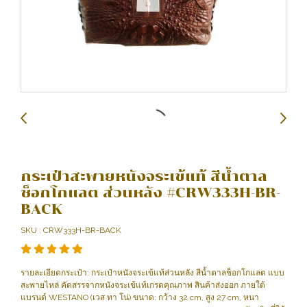
กระเป๋าสะพายหนังจระเข้แท้ สีน้ำตาล
ช็อกโกแลต ส่วนหลัง #CRW333H-BR-
BACK
SKU : CRW333H-BR-BACK
รายละเอียดกระเป๋า: กระเป๋าหนังจระเข้แท้ส่วนหลัง สีน้ำตาลช็อกโกแลต แบบ
สะพายไหล่ คัดสรรจากหนังจระเข้แท้เกรดคุณภาพ สินค้าส่งออก ภายใต้
แบรนด์ WESTANO (เวส ทา โน่) ขนาด: กว้าง 32 cm, สูง 27 cm, หนา