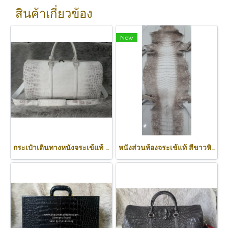
สินค้าเกี่ยวข้อง
New
กระเป๋าเดินทางหนังจระเข้แท้ สีขาวหิมาลายัน สำหรับผู้ชาย. CODE: CRW501L
หนังส่วนท้องจระเข้แท้ สีขาวหิมาลัย (Natural White Himalayan) : CR500SK-HIMA