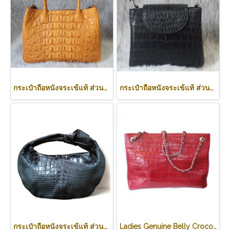
กระเป๋าถือหนังจระเข้แท้ ส่วนหลัง สีน้ำตาลอ่อน (สีแทน) รหัสCODE: CRW0218H-02-BACK-TAN
กระเป๋าถือหนังจระเข้แท้ ส่วนท้อง สีดำ รหัส CRW0219H-BL
กระเป๋าถือหนังจระเข้แท้ ส่วนท้อง สีดำ ทรงนิ่ม น้ำหนักเบา รหัส CODE: CRW0222H-BL
Ladies Genuine Belly Crocodile Leather Shoulder Bag in Red Crocodile Skin #CRW213H