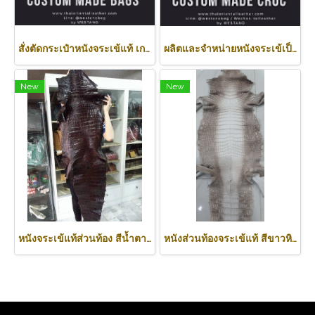
สั่งตัดกระเป๋าหนังจระเข้แท้ เกรด พรีเมี่ยม รับทำตามออเดอร์ ทุกแบบ ทุกสี
ผลิตและจำหน่ายหนังจระเข้เป็นผืน ฟอกสีแล้ว หรือ ครัสท์ขาว รับทำตามออเดอร์
New
New
หนังจระเข้แท้ส่วนท้อง สีน้ำตาลเข้ม (Dark Brown Crocodile Skin) : CR500SK-BR
หนังส่วนท้องจระเข้แท้ สีขาวหิมาลัย (Natural White Himalayan) : CR500SK-HIMA