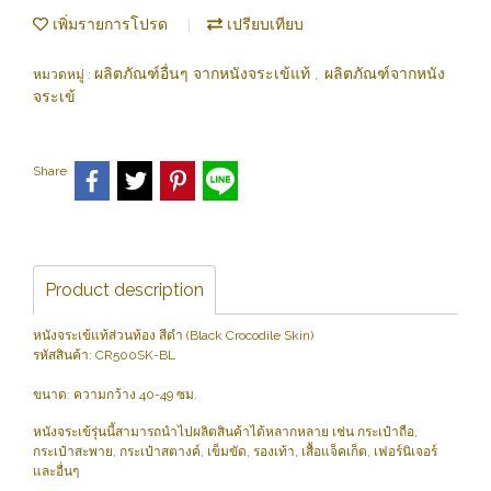
เพิ่มรายการโปรด
เปรียบเทียบ
ผลิตภัณฑ์อื่นๆ จากหนังจระเข้แท้
ผลิตภัณฑ์จากหนัง
หมวดหมู่ :
,
จระเข้
Share
Product description
หนังจระเข้แท้ส่วนท้อง สีดำ (Black Crocodile Skin)
รหัสสินค้า: CR500SK-BL
ขนาด: ความกว้าง 40-49 ซม.
หนังจระเข้รุ่นนี้สามารถนำไปผลิตสินค้าได้หลากหลาย เช่น กระเป๋าถือ,
กระเป๋าสะพาย, กระเป๋าสตางค์, เข็มขัด, รองเท้า, เสื้อแจ็คเก็ต, เฟอร์นิเจอร์
และอื่นๆ