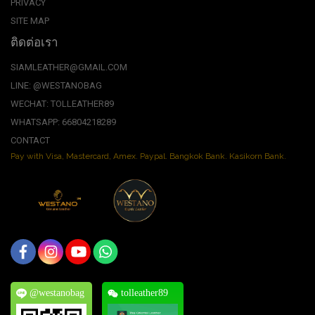
PRIVACY
SITE MAP
ติดต่อเรา
SIAMLEATHER@GMAIL.COM
LINE: @WESTANOBAG
WECHAT: TOLLEATHER89
WHATSAPP: 66804218289
CONTACT
Pay with Visa, Mastercard, Amex. Paypal. Bangkok Bank. Kasikorn Bank.
@westanobag
tolleather89