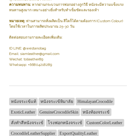
ความทนทาน:
หากผ่านกระบวนการฟอกอย่างถูกวิธี หนังจะมีความแข็งแรง
ทนทานสูงมาก เหมาะอย่างยิ่งสำหรับทำเข็มขัดและรองเท้า
หมายเหตุ:
ท่านสามารถสั่งผลิตเป็น สีใดก็ได้ตามต้องการ (Custom Colour)
โดยใช้เวลาในการผลิตประมาณ 25-30 วัน
ติดต่อสอบถามรายละเอียดเพิ่มเติม:
ID LINE: @westanobag
Email: siamleather@gmail.com
Wechat: tolleather89
Whatsapp: +66804218289
หนังจระเข้แท้
หนังจระเข้หิมาลัย
HimalayanCrocodile
ExoticLeather
GenuineCrocodileSkin
หนังท้องจระเข้
สั่งทำสีหนังจระเข้
โรงฟอกหนังจระเข้
CustomColorLeather
CrocodileLeatherSupplier
ExportQualityLeather