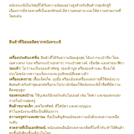
หนังจระเข้เป็นวัสดุที่ได้รับความนิยมอย่างสูงสำหรับสินค้ากลุ่มลักชูรี
เนื่องจากมีลวดลายที่เป็นเอกลักษณ์ มีความทนทาน และให้ความสวยงามที่
โดดเด่น
สินค้าที่นิยมผลิตจากหนังจระเข้
เครื่องประดับแฟชั่น:
สินค้าที่ได้รับความนิยมสูงสุด ได้แก่ กระเป๋าถือ (โดย
เฉพาะทรง Tote หรือกระเป๋าเอกสาร), กระเป๋าสตางค์, เข็มขัด และสายนาฬิกา
รองเท้า:
ไม่ว่าจะเป็นรองเท้าคัทชู, รองเท้าบูท หรือรองเท้าแตะ ซึ่งจะได้
ประโยชน์จากความแข็งแรงและรูปลักษณ์ที่เฉพาะตัว
เครื่องแต่งกาย:
เสื้อแจ็คเก็ต, ถุงมือ หรือแม้แต่เครื่องแต่งกายที่ใช้หนังบาง
พิเศษสำหรับทำชุดเดรสหรือกระโปรง (มักนิยมใช้หนังจระเข้น้ำจืดที่มีความ
ยืดหยุ่นสูง)
ของตกแต่งบ้าน:
ใช้บุเฟอร์นิเจอร์ระดับไฮเอนด์ เช่น โซฟา และของตกแต่ง
ภายในบ้านสุดหรู
สินค้าขนาดเล็ก:
เคสโทรศัพท์, ที่ใส่บัตร และพวงกุญแจ
ทำไมหนังจระเข้จึงเป็นที่ต้องการ
ความหรูหราและสถานะ
: ถือเป็นสัญลักษณ์ของความมั่งคั่งและความเหนือ
ระดับ
ลวดลายที่เป็นเอกลักษณ์:
หนังแต่ละผืนมีลวดลายเกล็ดที่ไม่ซ้ำกัน ทำให้สินค้า
ทุกชิ้นมีเพียงชิ้นเดียวในโลก