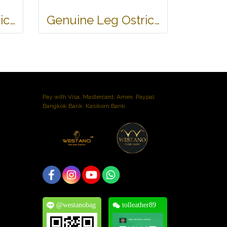
Genuine Leg Ostrich Leather Belt in Dark Brown Ostrich Skin #OSM657B-02
Genuine Leg Ostrich Leather Belt in Light Brown Ostrich Skin #OSM657B-01
Pay with Visa, Mastercard, Amex. Paypal.
Bangkok Bank. Kasikorn Bank.
@westanobag
tolleather89