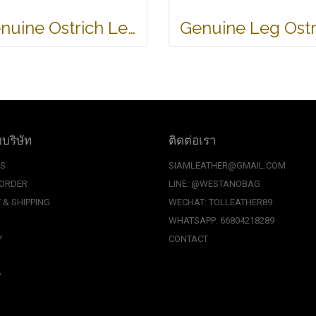
Genuine Ostrich Leather Belt in Brown Ostrich Skin #OSM655B-02
บบริษัท
ติดต่อเรา
US
SIAMLEATHER@GMAIL.COM
 ORDER
LINE: @WESTANOBAG
 & SHIPPING
WECHAT: TOLLEATHER89
WHATSAPP: 66804218289
Y
CONTACT
P