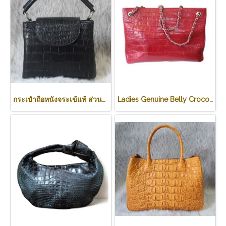
กระเป๋าถือหนังจระเข้แท้ ส่วนท้อง สีดำ รหัส CRW0219H-BL
Ladies Genuine Belly Crocodile Leather Shoulder Bag in Red Crocodile Skin #CRW213H