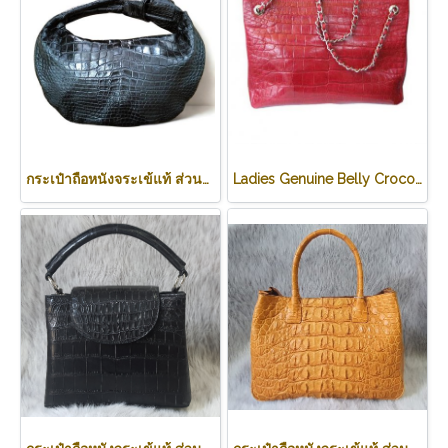
กระเป๋าถือหนังจระเข้แท้ ส่วนท้อง สีดำ ทรงนิ่ม น้ำหนักเบา รหัส CODE: CRW0222H-BL
Ladies Genuine Belly Crocodile Leather Shoulder Bag in Red Crocodile Skin #CRW213H