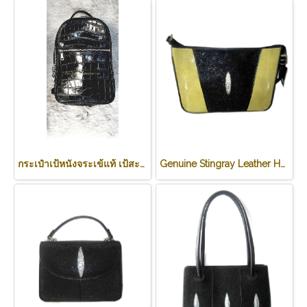
กระเป๋าเป้หนังจระเข้แท้ เป้สะพายหลัง สำหรับหญิงหรือชาย สีดำ CODE: #CRW0222BP-BL
Genuine Stingray Leather Handbag in Green Stingray Skin #STW1012H-GR