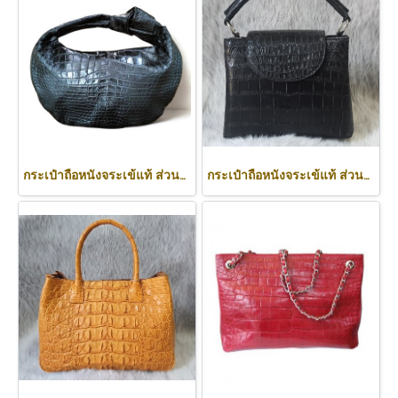
กระเป๋าถือหนังจระเข้แท้ ส่วนท้อง สีดำ ทรงนิ่ม น้ำหนักเบา รหัส CODE: CRW0222H-BL
กระเป๋าถือหนังจระเข้แท้ ส่วนท้อง สีดำ รหัส CRW0219H-BL