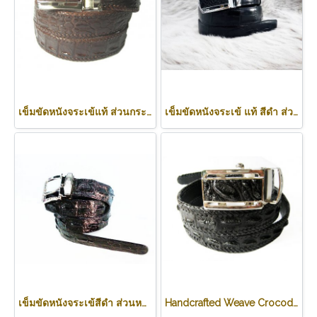
เข็มขัดหนังจระเข้แท้ ส่วนกระดูกหลัง ถักขอบ สีน้ำตาลช็อกโกแลต #CRM644B-03
เข็มขัดหนังจระเข้ แท้ สีดำ ส่วนท้อง #CRM640B-ฺBL
เข็มขัดหนังจระเข้สีดำ ส่วนหลัง กว้าง 1.3 นิ้ว #CRM638B-BL-03
Handcrafted Weave Crocodile Belt with in Black Crocodile Leather #CRM644B-01