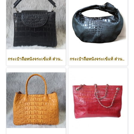
กระเป๋าถือหนังจระเข้แท้ ส่วนท้อง สีดำ รหัส CRW0219H-BL
กระเป๋าถือหนังจระเข้แท้ ส่วนท้อง สีดำ ทรงนิ่ม น้ำหนักเบา รหัส CODE: CRW0222H-BL