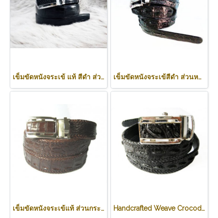
เข็มขัดหนังจระเข้ แท้ สีดำ ส่วนท้อง #CRM640B-ฺBL
เข็มขัดหนังจระเข้สีดำ ส่วนหลัง กว้าง 1.3 นิ้ว #CRM638B-BL-03
เข็มขัดหนังจระเข้แท้ ส่วนกระดูกหลัง ถักขอบ สีน้ำตาลช็อกโกแลต #CRM644B-03
Handcrafted Weave Crocodile Belt with in Black Crocodile Leather #CRM644B-01