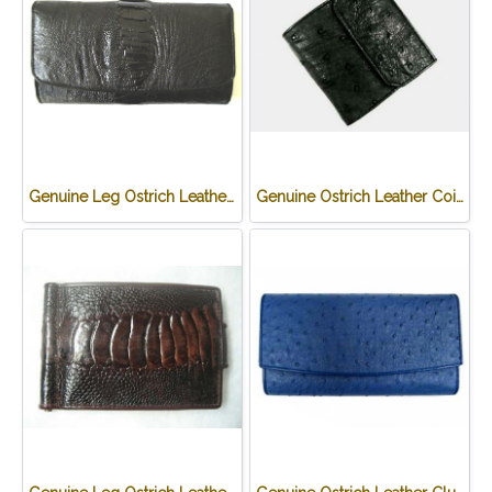
Genuine Leg Ostrich Leather Clutch Wallet in Black Ostrich Skin #OSW622W
Genuine Ostrich Leather Coin Purse in Black Ostrich Skin #OSW624W