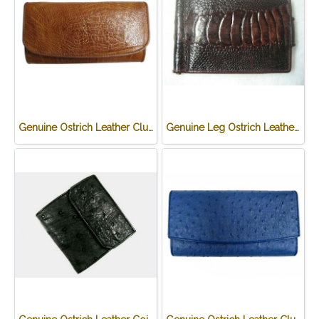
Genuine Ostrich Leather Clutch Wallet in Light Brown Ostrich Skin #OSW621W
Genuine Leg Ostrich Leather Credit Card Wallet in Dark Brown Ostrich Skin #OSM625W