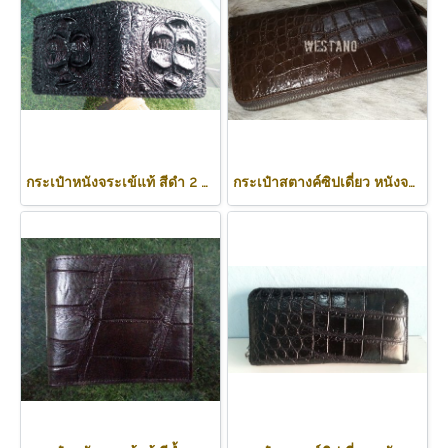
กระเป๋าหนังจระเข้แท้ สีดำ 2 หัว ส่วนหลัง #CRM470W-BL
กระเป๋าสตางค์ซิปเดี่ยว หนังจระเข้แท้ สีน้ำตาล ส่วนท้อง #CRW467W-BR