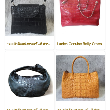
กระเป๋าถือหนังจระเข้แท้ ส่วนท้อง สีดำ รหัส CRW0219H-BL
Ladies Genuine Belly Crocodile Leather Shoulder Bag in Red Crocodile Skin #CRW213H