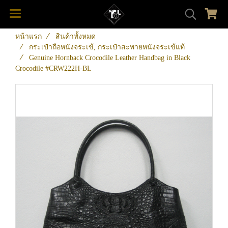
หน้าแรก
สินค้าทั้งหมด
กระเป๋าถือหนังจระเข้, กระเป๋าสะพายหนังจระเข้แท้
Genuine Hornback Crocodile Leather Handbag in Black
Crocodile #CRW222H-BL