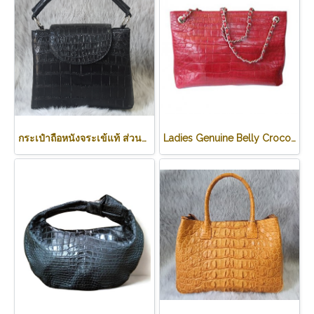
กระเป๋าถือหนังจระเข้แท้ ส่วนท้อง สีดำ รหัส CRW0219H-BL
Ladies Genuine Belly Crocodile Leather Shoulder Bag in Red Crocodile Skin #CRW213H