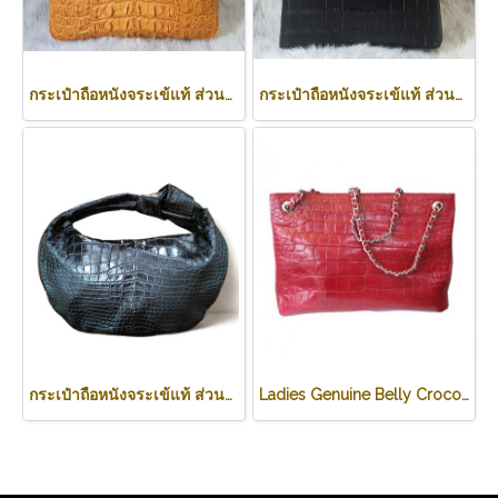
กระเป๋าถือหนังจระเข้แท้ ส่วนหลัง สีน้ำตาลอ่อน (สีแทน) รหัสCODE: CRW0218H-02-BACK-TAN
กระเป๋าถือหนังจระเข้แท้ ส่วนท้อง สีดำ รหัส CRW0219H-BL
กระเป๋าถือหนังจระเข้แท้ ส่วนท้อง สีดำ ทรงนิ่ม น้ำหนักเบา รหัส CODE: CRW0222H-BL
Ladies Genuine Belly Crocodile Leather Shoulder Bag in Red Crocodile Skin #CRW213H