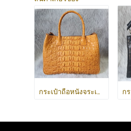
กระเป๋าถือหนังจระเข้แท้ ส่วนหลัง สีน้ำตาลอ่อน (สีแทน) รหัสCODE: CRW0218H-02-BACK-TAN