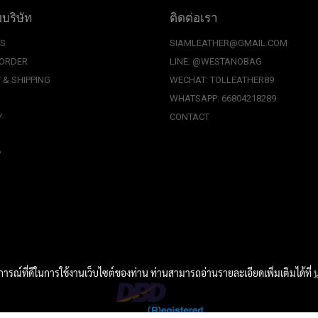
บบริษัท
ติดต่อเรา
US
SIAMLEATHER@GMAIL.COM
 ORDER
LINE: @WESTANOBAG
 & SHIPPING
WECHAT: TOLLEATHER89
WHATSAPP: 66804218289
Y
CONTACT
P
บการณ์ที่ดีในการใช้งานเว็บไซต์ของท่าน ท่านสามารถอ่านรายละเอียดเพิ่มเติมได้ที่