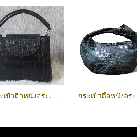
กระเป๋าถือหนังจระเข้แท้ ส่วนท้อง สีดำ รหัส CRW0219H-BL