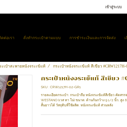
เข้าสู่ระบบ
ติดต่อเรา
สั่งทำกระเป๋าตามแบบ
การชำระเงินและการจัดส่ง
เ
กระเป๋าสะพายหนังจระเข้แท้
กระเป๋าหนังจระเข้แท้ สีเขียว #CRW1217H
กระเป๋าหนังจระเข้แท้ สีเขีย
SKU : CRW1217H-02-GR1
รายละเอียดกระเป๋า: กระเป๋าถือ หนังจระเข้แท้สีเขียว คัดส
WESTANO (เวส ทา โน่) ขนาด: ด้านก้นกว้าง 9 1/2 นิ้ว, สูง 6
สั้นยาวได้ วัสถุดิบที่ใช้ผลิต: หนังจระเข้แท้ ส่วนหลัง