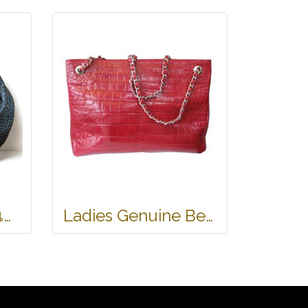
กระเป๋าถือหนังจระเข้แท้ ส่วนท้อง สีดำ ทรงนิ่ม น้ำหนักเบา รหัส CODE: CRW0222H-BL
Ladies Genuine Belly Crocodile Leather Shoulder Bag in Red Crocodile Skin #CRW213H