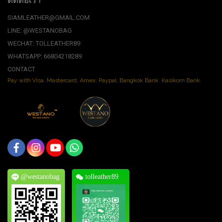
SIAMLEATHER@GMAIL.COM
LINE: @WESTANOBAG
WECHAT: TOLLEATHER89
WHATSAPP: 66804218289
CONTACT
Pay with Visa, Mastercard, Amex. Paypal. Bangkok Bank. Kasikorn Bank.
@westanobag
tolleather89