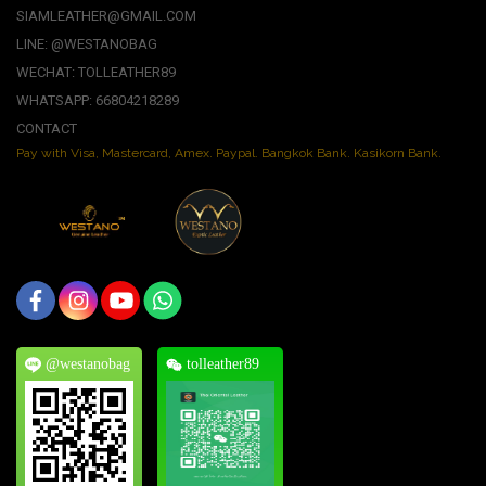
SIAMLEATHER@GMAIL.COM
LINE: @WESTANOBAG
WECHAT: TOLLEATHER89
WHATSAPP: 66804218289
CONTACT
Pay with Visa, Mastercard, Amex. Paypal. Bangkok Bank. Kasikorn Bank.
@westanobag
tolleather89