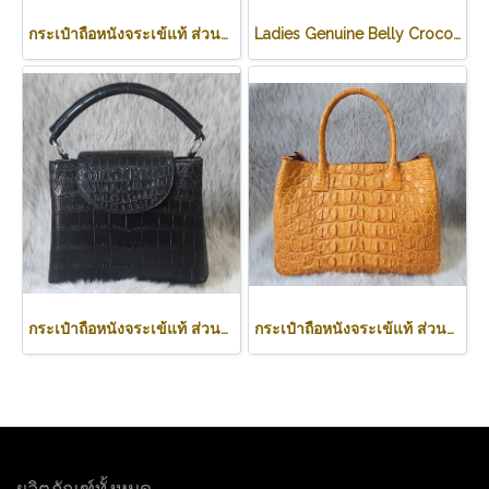
กระเป๋าถือหนังจระเข้แท้ ส่วนท้อง สีดำ ทรงนิ่ม น้ำหนักเบา รหัส CODE: CRW0222H-BL
Ladies Genuine Belly Crocodile Leather Shoulder Bag in Red Crocodile Skin #CRW213H
กระเป๋าถือหนังจระเข้แท้ ส่วนท้อง สีดำ รหัส CRW0219H-BL
กระเป๋าถือหนังจระเข้แท้ ส่วนหลัง สีน้ำตาลอ่อน (สีแทน) รหัสCODE: CRW0218H-02-BACK-TAN
ผลิตภัณฑ์ทั้งหมด