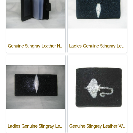
Genuine Stingray Leather Name Card Wallet/Purse in Black Colour #STM584W
Ladies Genuine Stingray Leather Long Wallet/Purse in Blue Colour #STW564W
Ladies Genuine Stingray Leather Passport Wallet/Purse in Black Colour #STW552W
Genuine Stingray Leather Wallet in Stingray Design #STM498W