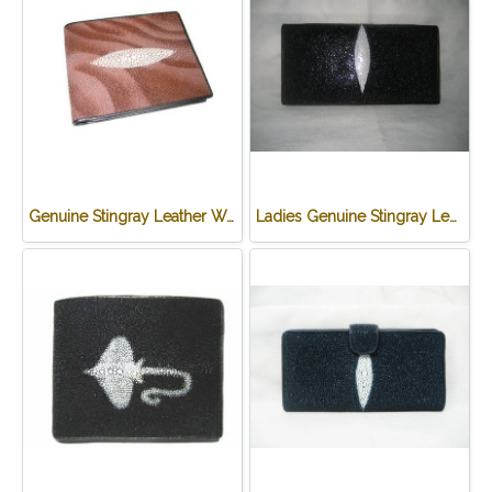
Genuine Stingray Leather Wallet in Brown Wave Design #STM497W
Ladies Genuine Stingray Leather Passport Wallet/Purse in Black Colour #STW552W