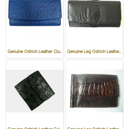
Genuine Ostrich Leather Clutch Wallet in Blue Ostrich Skin #OSW623W
Genuine Leg Ostrich Leather Clutch Wallet in Black Ostrich Skin #OSW622W