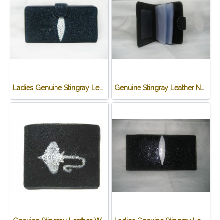
Ladies Genuine Stingray Leather Long Wallet/Purse in Blue Colour #STW564W
Genuine Stingray Leather Name Card Wallet/Purse in Black Colour #STM584W